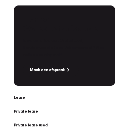
Plan een
Werkplaatsafspraak
Is uw auto toe aan Onderhoud,
Bandenwissel of een Vakantiecheck? Plan
online een afspraak!
Maak een afspraak
Lease
Private lease
Private lease used