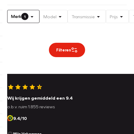
Merk
Model
Transmissie
Prijs
1
Filteren
Wij krijgen gemiddeld een 9.4
o.b.v. ruim 1.855 reviews
9.4/10