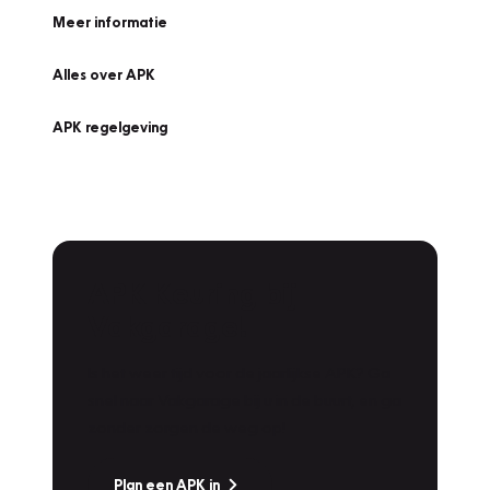
Meer informatie
Alles over APK
APK regelgeving
APK Keuring bij
Vakgarage!
Is het weer tijd voor de jaarlijkse APK? Ga
snel naar Vakgarage bij u in de buurt, en ga
zonder zorgen de weg op!
Plan een APK in