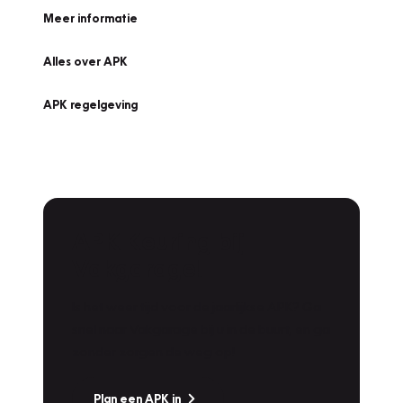
Meer informatie
Alles over APK
APK regelgeving
APK Keuring bij
Vakgarage!
Is het weer tijd voor de jaarlijkse APK? Ga
snel naar Vakgarage bij u in de buurt, en ga
zonder zorgen de weg op!
Plan een APK in