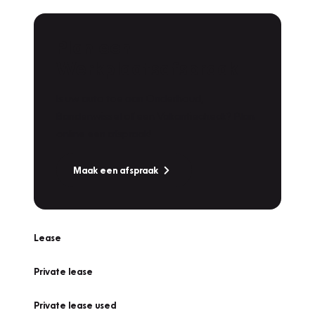
Plan een
Werkplaatsafspraak
Is uw auto toe aan Onderhoud,
Bandenwissel of een Vakantiecheck? Plan
online een afspraak!
Maak een afspraak
Lease
Private lease
Private lease used