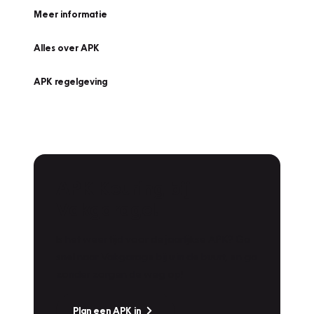
Meer informatie
Alles over APK
APK regelgeving
APK Keuring bij
Vakgarage!
Is het weer tijd voor de jaarlijkse APK? Ga
snel naar Vakgarage bij u in de buurt, en ga
zonder zorgen de weg op!
Plan een APK in