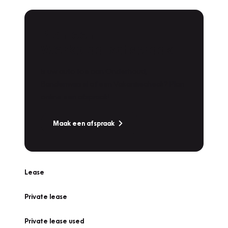
Plan een
Werkplaatsafspraak
Is uw auto toe aan Onderhoud,
Bandenwissel of een Vakantiecheck? Plan
online een afspraak!
Maak een afspraak
Lease
Private lease
Private lease used