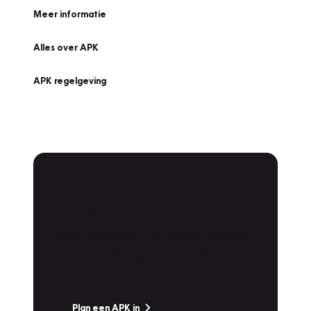
Meer informatie
Alles over APK
APK regelgeving
APK Keuring bij
Vakgarage!
Is het weer tijd voor de jaarlijkse APK? Ga
snel naar Vakgarage bij u in de buurt, en ga
zonder zorgen de weg op!
Plan een APK in