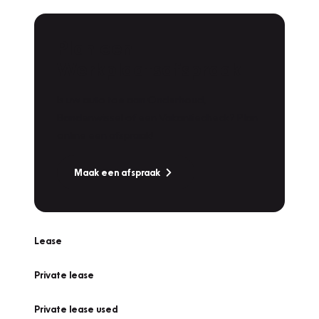
Plan een
Werkplaatsafspraak
Is uw auto toe aan Onderhoud,
Bandenwissel of een Vakantiecheck? Plan
online een afspraak!
Maak een afspraak
Lease
Private lease
Private lease used