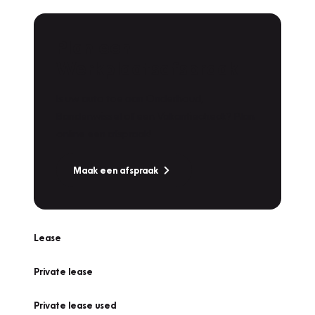
Plan een
Werkplaatsafspraak
Is uw auto toe aan Onderhoud,
Bandenwissel of een Vakantiecheck? Plan
online een afspraak!
Maak een afspraak
Lease
Private lease
Private lease used