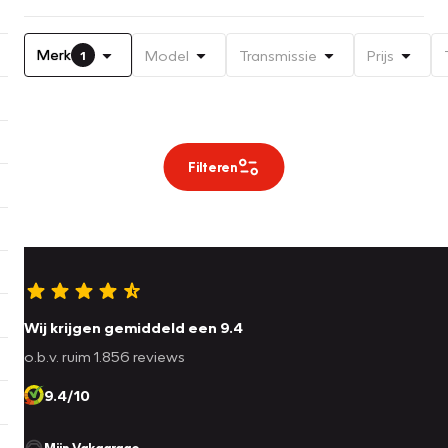
Merk
Model
Transmissie
Prijs
1
Filteren
Wij krijgen gemiddeld een 9.4
o.b.v. ruim 1.856 reviews
9.4/10