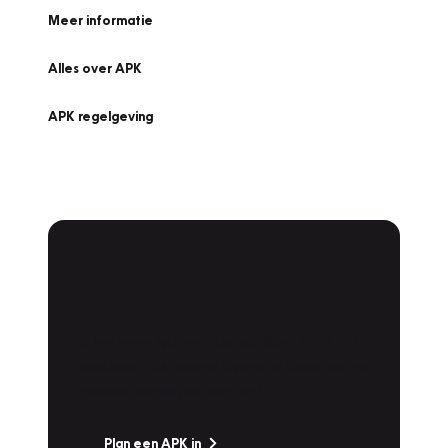
Meer informatie
Alles over APK
APK regelgeving
APK Keuring bij
Vakgarage!
Is het weer tijd voor de jaarlijkse APK? Ga
snel naar Vakgarage bij u in de buurt, en ga
zonder zorgen de weg op!
Plan een APK in