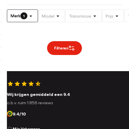
Merk
Model
Transmissie
Prijs
1
Filteren
Wij krijgen gemiddeld een 9.4
o.b.v. ruim 1.856 reviews
9.4/10