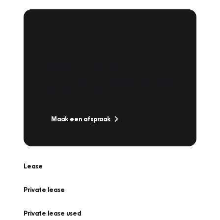
Plan een
Werkplaatsafspraak
Is uw auto toe aan Onderhoud,
Bandenwissel of een Vakantiecheck? Plan
online een afspraak!
Maak een afspraak
Lease
Private lease
Private lease used