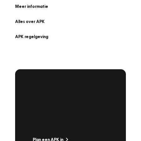
Meer informatie
Alles over APK
APK regelgeving
APK Keuring bij
Vakgarage!
Is het weer tijd voor de jaarlijkse APK? Ga
snel naar Vakgarage bij u in de buurt, en ga
zonder zorgen de weg op!
Plan een APK in