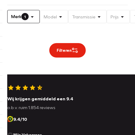
Merk
Model
Transmissie
Prijs
1
Filteren
Wij krijgen gemiddeld een 9.4
o.b.v. ruim 1.854 reviews
9.4/10