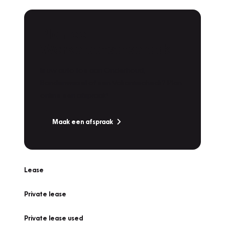
Plan een
Werkplaatsafspraak
Is uw auto toe aan Onderhoud,
Bandenwissel of een Vakantiecheck? Plan
online een afspraak!
Maak een afspraak
Lease
Private lease
Private lease used