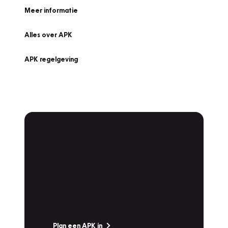
Meer informatie
Alles over APK
APK regelgeving
APK Keuring bij
Vakgarage!
Is het weer tijd voor de jaarlijkse APK? Ga
snel naar Vakgarage bij u in de buurt, en ga
zonder zorgen de weg op!
Plan een APK in