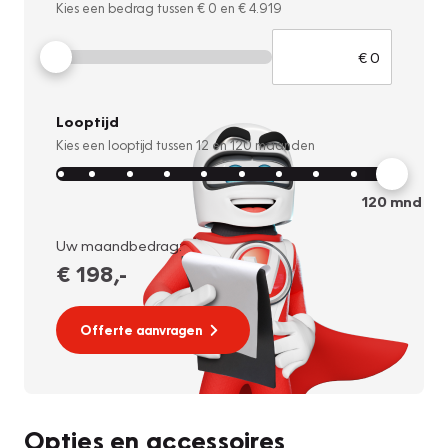
Kies een bedrag tussen
€ 0
en
€ 4.919
Looptijd
Kies een looptijd tussen
12
en
120
maanden
120
mnd
Uw maandbedrag:
€ 198
,-
Offerte aanvragen
Opties en accessoires