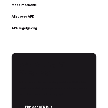
Meer informatie
Alles over APK
APK regelgeving
APK Keuring bij
Vakgarage!
Is het weer tijd voor de jaarlijkse APK? Ga
snel naar Vakgarage bij u in de buurt, en ga
zonder zorgen de weg op!
Plan een APK in