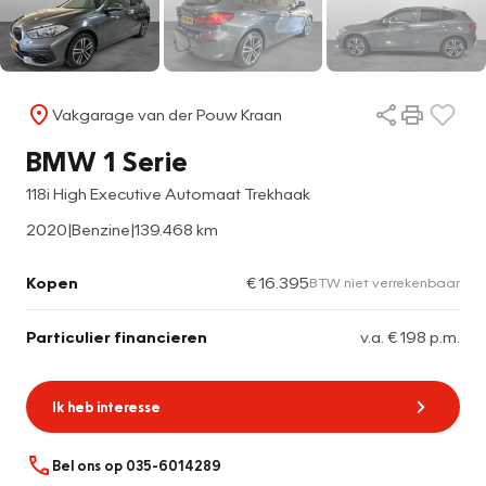
Vakgarage van der Pouw Kraan
BMW 1 Serie
118i High Executive Automaat Trekhaak
2020
|
Benzine
|
139.468 km
Kopen
€ 16.395
BTW niet verrekenbaar
Particulier financieren
v.a. € 198 p.m.
Ik heb interesse
Bel ons op 035-6014289