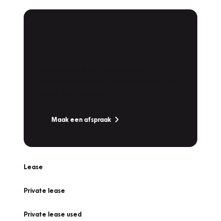
Plan een
Werkplaatsafspraak
Is uw auto toe aan Onderhoud,
Bandenwissel of een Vakantiecheck? Plan
online een afspraak!
Maak een afspraak
Lease
Private lease
Private lease used